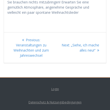
Sie brauchen nichts mitzubringen! Erwarten Sie eine
gemütlich Atmosphäre, angenehme Gespräche und
vielleicht ein paar spontane Weihnachtslieder
Beitragsnavigation
Previous
Previous:
post:
Next
Veranstaltungen zu
Next:
„Siehe, ich mache
post:
Weihnachten und zum
alles neu!“
Jahreswechsel
Login
Datenschutz & Nutzungsbedingungen