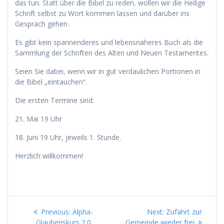
das tun. Statt über die Bibel zu reden, wollen wir die Heilige
Schrift selbst zu Wort kommen lassen und darüber ins
Gespräch gehen.
Es gibt kein spannenderes und lebensnäheres Buch als die
Sammlung der Schriften des Alten und Neuen Testamentes.
Seien Sie dabei, wenn wir in gut verdaulichen Portionen in
die Bibel „eintauchen“.
Die ersten Termine sind:
21. Mai 19 Uhr
18. Juni 19 Uhr, jeweils 1. Stunde.
Herzlich willkommen!
Beitragsnavigation
Previous
Next
Previous:
Alpha-
Next:
Zufahrt zur
post:
post:
Glaubenskurs 2.0
Gemeinde wieder frei