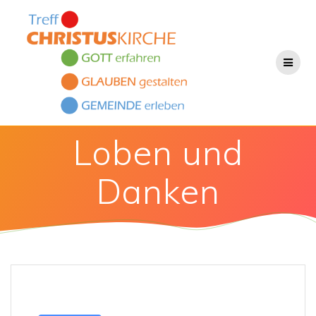
Skip
to
content
Loben und
Danken