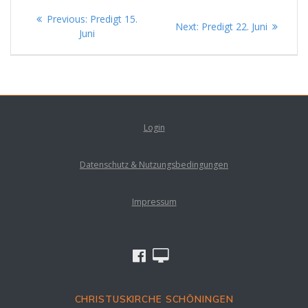
Beitragsnavigation
Previous
Previous:
Predigt 15.
Next
Next:
Predigt 22. Juni
post:
Juni
post:
Login
Datenschutz & Nutzungsbedingungen
Impressum
CHRISTUSKIRCHE SCHÖNINGEN